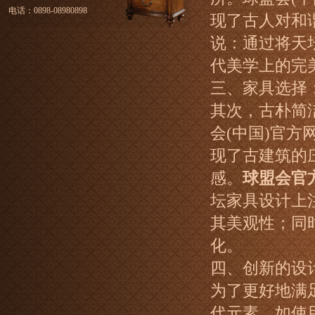
电话：0898-08980898
现了古人对和
说：通过将天
代美学上的完
三、家具选择
其次，古朴简
会(中国)官
现了古建筑的
感。
球盟会官
坛家具设计上
其美观性；同
化。
四、创新的设
为了更好地满
代元素，如使