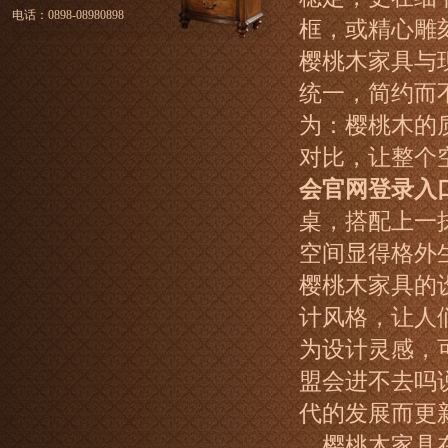
电话：0898-08980898
框，或精心雕
樱桃木家具与
统一，简约而
为：樱桃木的
对比，让整个
会官网登录入
桌，搭配上一
空间显得格外
樱桃木家具的
计风格，让人
为设计灵感，
盟会进不去吗
代的发展而更
，樱桃木家具