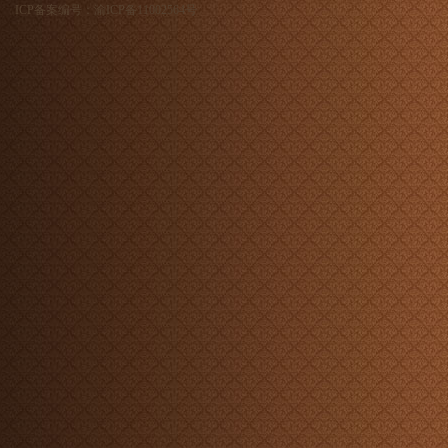
ICP备案编号：
渝ICP备11002564号