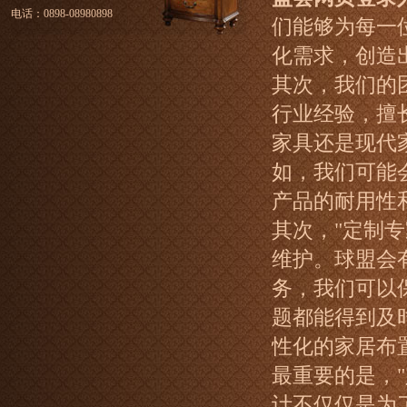
电话：0898-08980898
们能够为每一
化需求，创造
其次，我们的
行业经验，擅
家具还是现代
如，我们可能
产品的耐用性
其次，"定制
维护。球盟会
务，我们可以
题都能得到及
性化的家居布
最重要的是，
计不仅仅是为