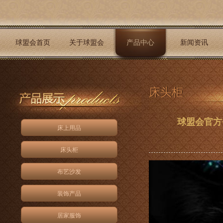
球盟会首页
关于球盟会
产品中心
新闻资讯
床头柜
球盟会官方
床上用品
床头柜
布艺沙发
装饰产品
居家服饰