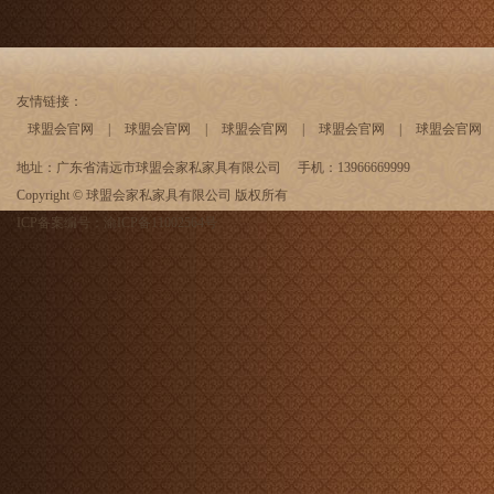
友情链接：
球盟会官网
|
球盟会官网
|
球盟会官网
|
球盟会官网
|
球盟会官网
地址：广东省清远市球盟会家私家具有限公司 手机：13966669999
Copyright © 球盟会家私家具有限公司 版权所有
ICP备案编号：
渝ICP备11002564号