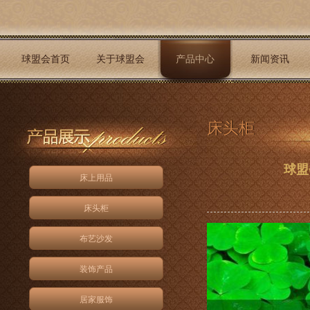
球盟会首页
关于球盟会
产品中心
新闻资讯
床头柜
球盟
床上用品
床头柜
布艺沙发
装饰产品
居家服饰