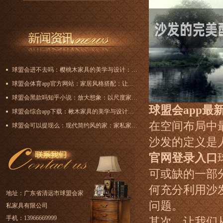
球盟会进不去吗：樱桃木家具的美学与设计：现代家居的选择之道
球盟会体育app官方网站：家居风格搭配：让您的生活空间焕发新
球盟会黑款吗知乎小说：放大想象：以尺度家具为核心的新设计与布
球盟会app最
球盟会综合app下载：楸木家具的美学与设计：构建未来生活空间
在空间布局中最
球盟会可以提现么：现代简约风的家：家私家具的个性化选择
沙发的定义是
官网登录入口
可或缺的一部
何充分利用沙
地址：广东省清远市球盟会家
问题。
私家具有限公司
手机：13966669999
其次，让我们