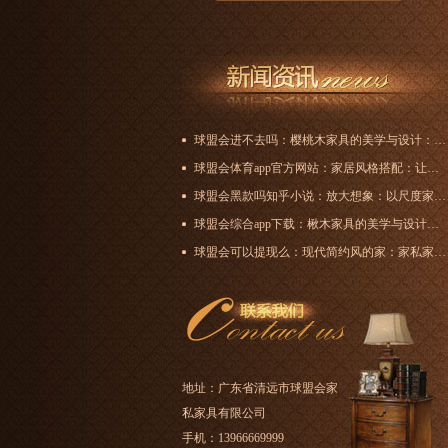
球盟会进不去吗：樱桃木家具的美学与设计：现代家居的选择之道
球盟会体育app官方网站：家居风格搭配：让您的生活空间焕发新
球盟会黑款吗知乎小说：放大想象：以尺度家具为核心的新设计与布
球盟会综合app下载：楸木家具的美学与设计：构建未来生活空间
球盟会可以提现么：现代简约风的家：家私家具的个性化选择
地址：广东省清远市球盟会家
私家具有限公司
手机：13966669999