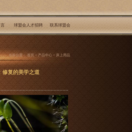
留言
球盟会人才招聘
联系球盟会
当前位置：
首页
>
产品中心
>
床上用品
：修复的美学之道