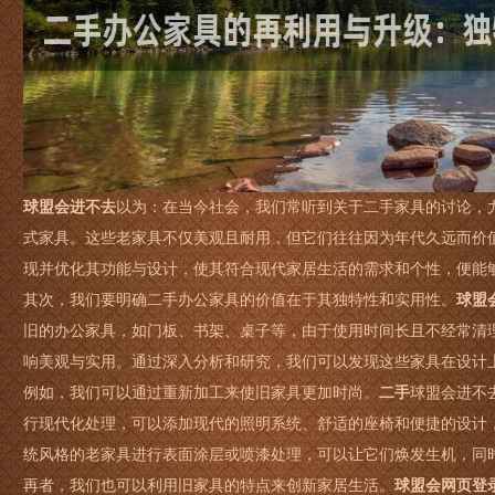
球盟会进不去
以为：在当今社会，我们常听到关于二手家具的讨论，
式家具。这些老家具不仅美观且耐用，但它们往往因为年代久远而价
现并优化其功能与设计，使其符合现代家居生活的需求和个性，便能
其次，我们要明确二手办公家具的价值在于其独特性和实用性。
球盟
旧的办公家具，如门板、书架、桌子等，由于使用时间长且不经常清
响美观与实用。通过深入分析和研究，我们可以发现这些家具在设计
例如，我们可以通过重新加工来使旧家具更加时尚。
二手
球盟会进不
行现代化处理，可以添加现代的照明系统、舒适的座椅和便捷的设计
统风格的老家具进行表面涂层或喷漆处理，可以让它们焕发生机，同
再者，我们也可以利用旧家具的特点来创新家居生活。
球盟会网页登