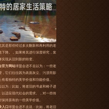
尤其是那些经过多次翻新和再利用的老
值下降。，如果将其进行深度研究，发
够实现从旧到新的转变。
会官方网站
球盟会进不去以为：一些老
理，它们往往因为表面灰尘、污渍而影
上有着独特的美学价值和功能价值。
去以为：比如，将老旧的书桌和椅子进
，以适应现代社会的需求。，对一些传
时保持原有的一些美学价值。
录入口
球盟会进不去说：比如，将老旧