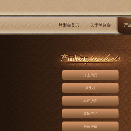
球盟会首页
关于球盟会
产
床上用品
床头柜
布艺沙发
装饰产品
居家服饰