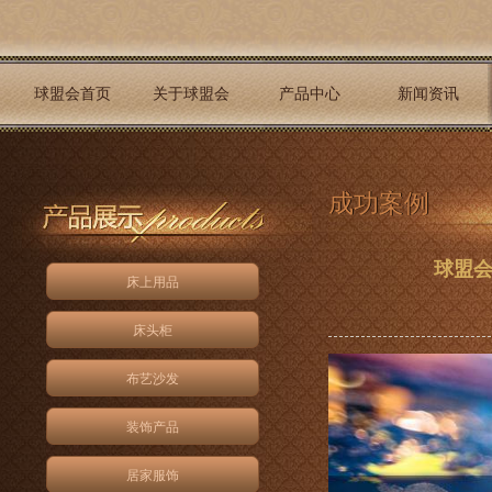
球盟会首页
关于球盟会
产品中心
新闻资讯
成功案例
球盟会
床上用品
床头柜
布艺沙发
装饰产品
居家服饰