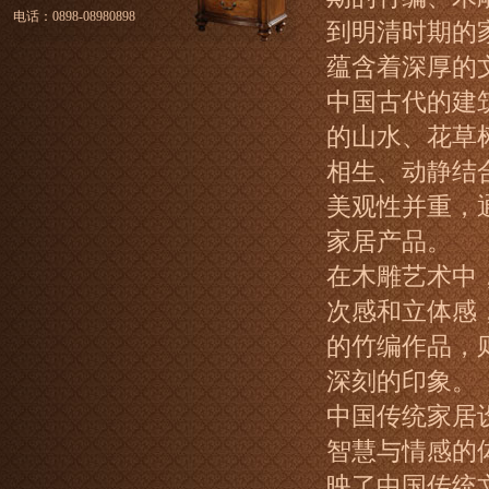
电话：0898-08980898
到明清时期的
蕴含着深厚的
中国古代的建
的山水、花草
相生、动静结
美观性并重，
家居产品。
在木雕艺术中，
次感和立体感
的竹编作品，
深刻的印象。
中国传统家居
智慧与情感的
映了中国传统