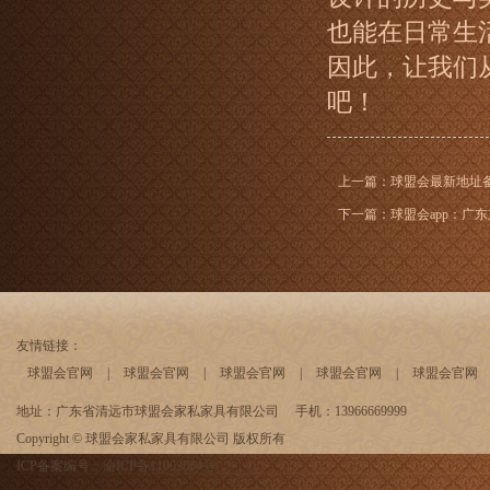
也能在日常生
因此，让我们
吧！
上一篇：球盟会最新地址
下一篇：球盟会app：广
友情链接：
球盟会官网
|
球盟会官网
|
球盟会官网
|
球盟会官网
|
球盟会官网
地址：广东省清远市球盟会家私家具有限公司 手机：13966669999
Copyright © 球盟会家私家具有限公司 版权所有
ICP备案编号：
渝ICP备11002564号