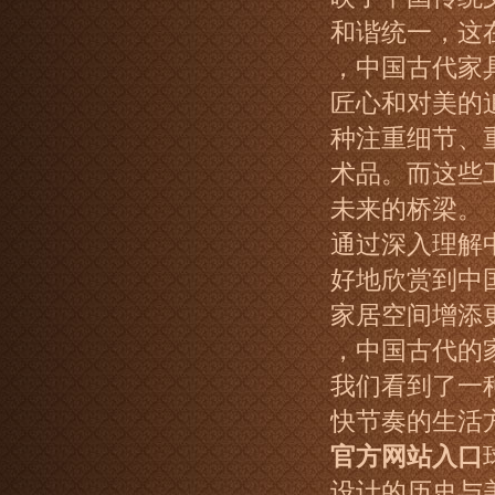
和谐统一，这
，中国古代家
匠心和对美的
种注重细节、
术品。而这些
未来的桥梁。
通过深入理解
好地欣赏到中
家居空间增添
，中国古代的
我们看到了一
快节奏的生活
官方网站入口
设计的历史与