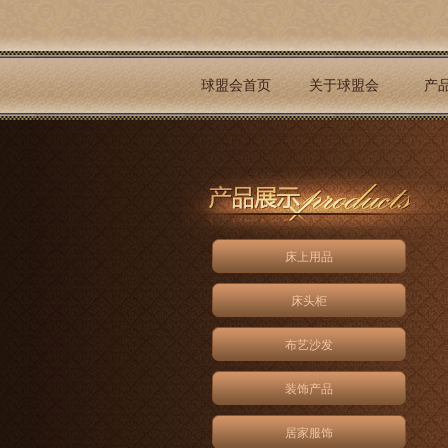
球盟会首页
关于球盟会
产
床上用品
床头柜
布艺沙发
装饰产品
居家服饰