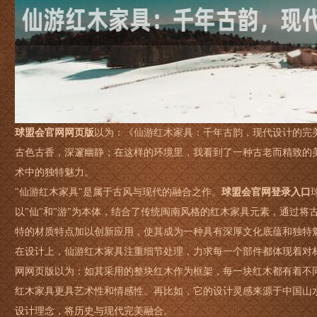
球盟会官网网页版
以为：《仙游红木家具：千年古韵，现代设计的完
古色古香，深邃幽静；在这样的环境里，我看到了一种古老而精致的
术中的独特魅力。
"仙游红木家具"是属于古风与现代的融合之作。
球盟会官网登录入口
以"仙"和"游"为本体，结合了传统闽南风格的红木家具元素，通过
特的材质特点加以创新应用，使其成为一种具有深厚文化底蕴和独特
在设计上，仙游红木家具注重细节处理，力求每一个部件都体现着对
网网页版以为：如其采用的整块红木作为框架，每一块红木都有着不
红木家具更具艺术性和情感性。再比如，它的设计灵感来源于中国山
设计理念，将历史与现代完美融合。