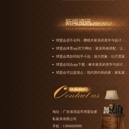
球盟会进不去吗：樱桃木家具的美学与设计：现代家居的选择之道
球盟会体育app官方网站：家居风格搭配：让您的生活空间焕发新
球盟会黑款吗知乎小说：放大想象：以尺度家具为核心的新设计与布
球盟会综合app下载：楸木家具的美学与设计：构建未来生活空间
球盟会可以提现么：现代简约风的家：家私家具的个性化选择
地址：广东省清远市球盟会家
私家具有限公司
手机：13966669999