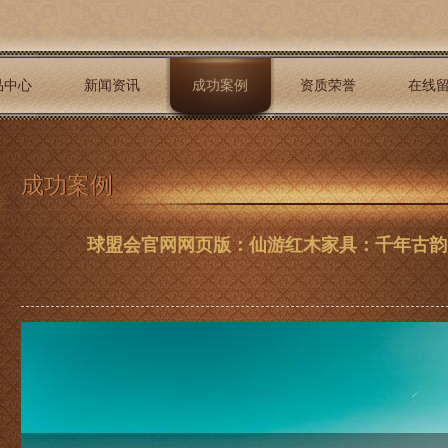
品中心
新闻资讯
成功案例
资质荣誉
在线
成功案例
球盟会官网网页版：仙游红木家具：千年古韵