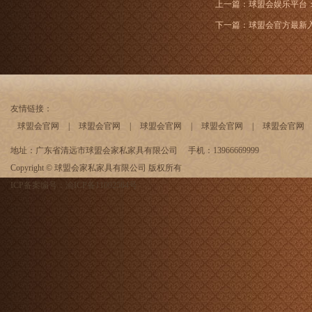
上一篇：球盟会娱乐平台
下一篇：球盟会官方最新
友情链接：
球盟会官网
|
球盟会官网
|
球盟会官网
|
球盟会官网
|
球盟会官网
地址：广东省清远市球盟会家私家具有限公司 手机：13966669999
Copyright © 球盟会家私家具有限公司 版权所有
ICP备案编号：
渝ICP备11002564号