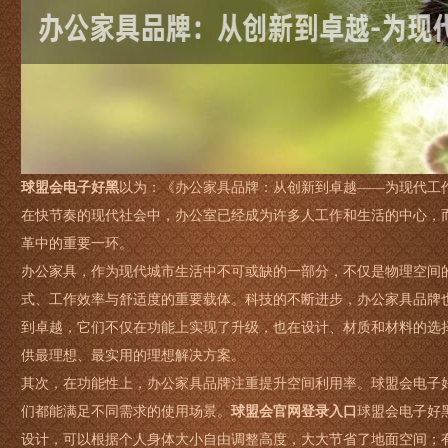
球盟会电子好黑
以为：《办公家具品牌：从创新到卓越——为现代工
在快节奏的现代社会中，办公室已经成为许多人工作和生活的中心，
革中的重要一环。
办公家具，作为现代城市生活中不可或缺的一部分，不仅是物理空间
式、工作效率与舒适度的重要载体。科技的不断进步，办公家具品牌
到卓越，它们不仅在功能上实现了升级，也在设计、材质和材料的选
供最理想、最实用的理想解决方案。
其次，在功能性上，办公家具品牌注重提升空间利用率。球盟会电子
们都能满足不同需求的使用场景。
球盟会官网登录入口
球盟会电子好
设计，可以根据个人身体大小自由调整高度，大大节省了地面空间；