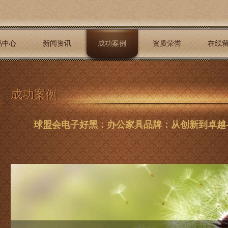
品中心
新闻资讯
成功案例
资质荣誉
在线
成功案例
球盟会电子好黑：办公家具品牌：从创新到卓越