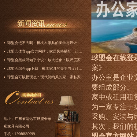
球盟会进不去吗：樱桃木家具的美学与设计：现代家居的选择之道
球盟会体育app官方网站：家居风格搭配：让您的生活空间焕发新
球盟会在线登
球盟会黑款吗知乎小说：放大想象：以尺度家具为核心的新设计与布
案》
球盟会综合app下载：楸木家具的美学与设计：构建未来生活空间
办公室是企业
球盟会可以提现么：现代简约风的家：家私家具的个性化选择
要组成部分。
家中或租用租
为一家专注于
采购、安装与
地址：广东省清远市球盟会家
其次，我们的
私家具有限公司
手机：13966669999
盟会官方网站