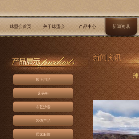
球盟会首页
关于球盟会
产品中心
新闻资讯
新闻资讯
球
床上用品
床头柜
布艺沙发
装饰产品
居家服饰