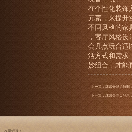
在个性化装饰
元素，来提升
不同风格的家
，客厅风格设
会几点玩合适
活方式和需求
妙组合，才能
上一篇：球盟会能退钱吗
下一篇：球盟会网页登录
友情链接：