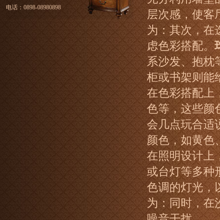
电话：0898-08980898
层次感，使客
为：其次，在
虑色彩搭配。
系沙发、抱枕
柜或书架则能
在色彩搭配上
色等，这些颜
会几点玩合适
颜色，如黄色
在照明设计上
或台灯等多种
色调的灯光，
为：同时，在
噪音干扰。