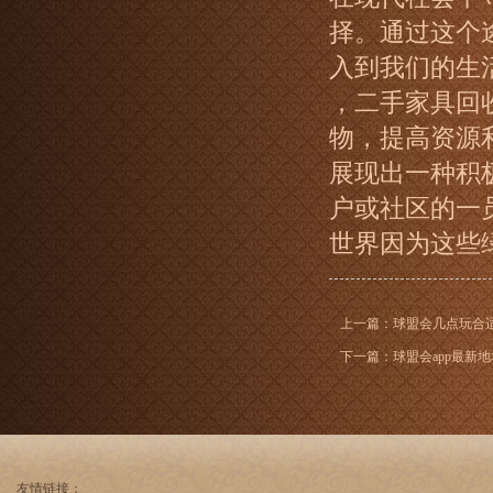
择。通过这个
入到我们的生
，二手家具回
物，提高资源
展现出一种积
户或社区的一
世界因为这些
上一篇：球盟会几点玩合
下一篇：球盟会app最新
友情链接：