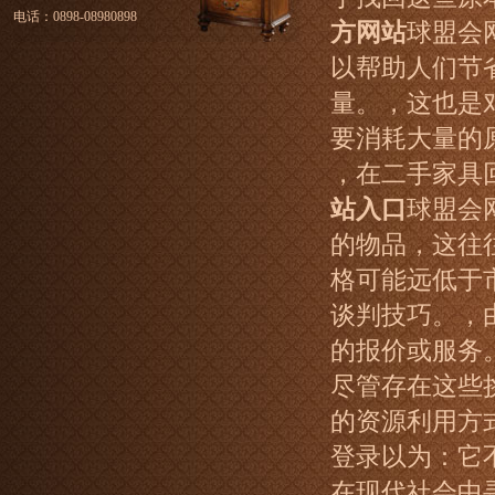
电话：0898-08980898
方网站
球盟会
以帮助人们节
量。，这也是
要消耗大量的
，在二手家具
站入口
球盟会
的物品，这往
格可能远低于
谈判技巧。，
的报价或服务
尽管存在这些
的资源利用方
登录以为：它
在现代社会中