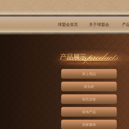
球盟会首页
关于球盟会
产
床上用品
床头柜
布艺沙发
装饰产品
居家服饰