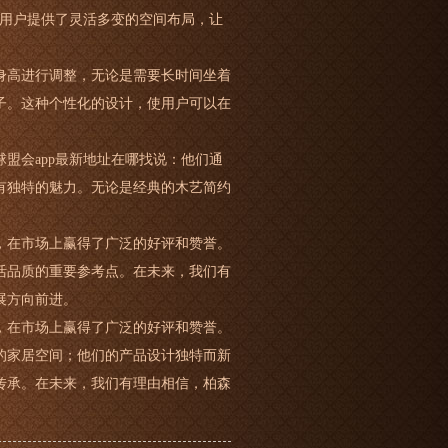
为用户提供了灵活多变的空间布局，让
身高进行调整，无论是需要长时间坐着
子。这种个性化的设计，使用户可以在
盟会app最新地址在哪找说：他们通
有独特的魅力。无论是经典的木艺简约
，在市场上赢得了广泛的好评和赞誉。
活品质的重要参考点。在未来，我们有
展方向前进。
，在市场上赢得了广泛的好评和赞誉。
的家居空间；他们的产品设计独特而新
传承。在未来，我们有理由相信，柏森