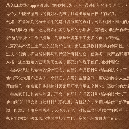
录入口
球盟会app最新地址在哪找以为：他们通过创新的美学理念，
每个人都能根据自己的喜好和需求，打造出最适合自己的家具。
例如，柏森家具的椅子采用的是可调节式的设计，可以根据不同人的
工作的职场白领，还是喜欢在客厅放松的小朋友，都能找到适合的椅
舒适的环境中工作或娱乐，为家居环境带来了更多的自由和乐趣。
柏森家具不仅注重产品的品质和性能，更注重其设计美学的创新性。球
过技术创新，将自然材料与现代设计有机结合，使得每一款产品都拥
风格，还是新颖的玻璃质感图案，都充分体现了他们的设计理念。
，柏森家具以其独特的设计理念、创新的产品设计和精湛的技术水平
他们不仅为用户提供了一个舒适、实用的生活空间，更成为许多人生
理由相信，柏森家具将继续引领家居环境向更加个性化、高效化的发
，柏森家具以其独特的设计理念、创新的产品设计和精湛的技术水平
他们的设计理念将自然材料与现代设计有机结合，为用户提供了舒适
颖，既满足了用户的需求，又体现了他们对传统文化和美学的尊重与
家具将继续引领家居环境向更加个性化、高效化的发展方向前进。