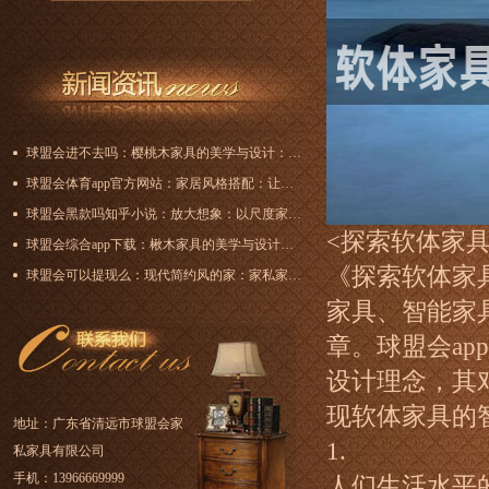
球盟会进不去吗：樱桃木家具的美学与设计：现代家居的选择之道
球盟会体育app官方网站：家居风格搭配：让您的生活空间焕发新
球盟会黑款吗知乎小说：放大想象：以尺度家具为核心的新设计与布
<探索软体家
球盟会综合app下载：楸木家具的美学与设计：构建未来生活空间
《探索软体家
球盟会可以提现么：现代简约风的家：家私家具的个性化选择
家具、智能家
章。球盟会a
设计理念，其
现软体家具的
地址：广东省清远市球盟会家
1.
私家具有限公司
手机：13966669999
人们生活水平