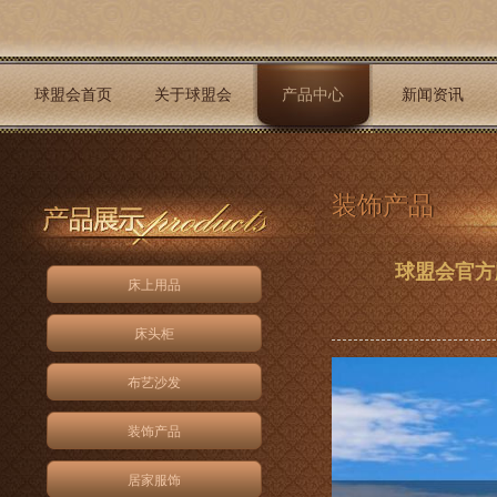
球盟会首页
关于球盟会
产品中心
新闻资讯
装饰产品
球盟会官方
床上用品
床头柜
布艺沙发
装饰产品
居家服饰